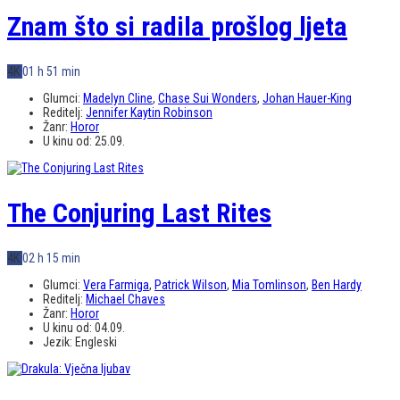
Znam što si radila prošlog ljeta
4K
01 h 51 min
Glumci:
Madelyn Cline
,
Chase Sui Wonders
,
Johan Hauer-King
Reditelj:
Jennifer Kaytin Robinson
Žanr:
Horor
U kinu od:
25.09.
The Conjuring Last Rites
4K
02 h 15 min
Glumci:
Vera Farmiga
,
Patrick Wilson
,
Mia Tomlinson
,
Ben Hardy
Reditelj:
Michael Chaves
Žanr:
Horor
U kinu od:
04.09.
Jezik:
Engleski