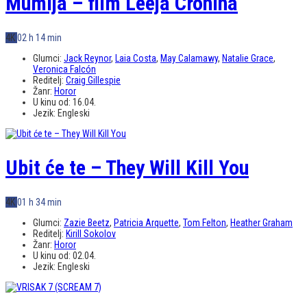
Mumija – film Leeja Cronina
4K
02 h 14 min
Glumci:
Jack Reynor
,
Laia Costa
,
May Calamawy
,
Natalie Grace
,
Veronica Falcón
Reditelj:
Craig Gillespie
Žanr:
Horor
U kinu od:
16.04.
Jezik:
Engleski
Ubit će te – They Will Kill You
4K
01 h 34 min
Glumci:
Zazie Beetz
,
Patricia Arquette
,
Tom Felton
,
Heather Graham
Reditelj:
Kirill Sokolov
Žanr:
Horor
U kinu od:
02.04.
Jezik:
Engleski