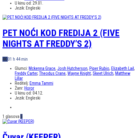
U kinu od:
29.01.
Jezik:
Engleski
PET NOĆI KOD FREDIJA 2 (FIVE
NIGHTS AT FREDDY’S 2)
4K
01 h 44 min
Glumci:
Mckenna Grace
,
Josh Hutcherson
,
Piper Rubio
,
Elizabeth Lail
,
Freddy Carter
,
Theodus Crane
,
Wayne Knight
,
Skeet Ulrich
,
Matthew
Lillar
Reditelj:
Emma Tammi
Žanr:
Horor
U kinu od:
04.12.
Jezik:
Engleski
1 glasova
5
Čuvar (KEEPER)