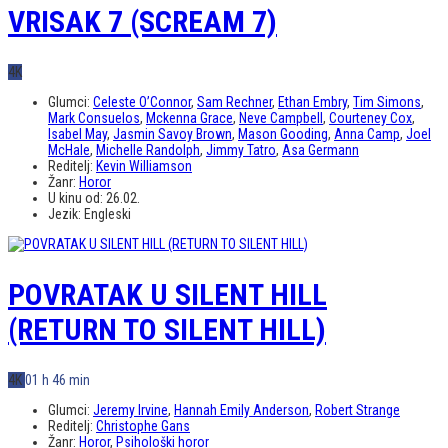
VRISAK 7 (SCREAM 7)
4K
Glumci:
Celeste O’Connor
,
Sam Rechner
,
Ethan Embry
,
Tim Simons
,
Mark Consuelos
,
Mckenna Grace
,
Neve Campbell
,
Courteney Cox
,
Isabel May
,
Jasmin Savoy Brown
,
Mason Gooding
,
Anna Camp
,
Joel
McHale
,
Michelle Randolph
,
Jimmy Tatro
,
Asa Germann
Reditelj:
Kevin Williamson
Žanr:
Horor
U kinu od:
26.02.
Jezik:
Engleski
POVRATAK U SILENT HILL
(RETURN TO SILENT HILL)
4K
01 h 46 min
Glumci:
Jeremy Irvine
,
Hannah Emily Anderson
,
Robert Strange
Reditelj:
Christophe Gans
Žanr:
Horor
,
Psihološki horor