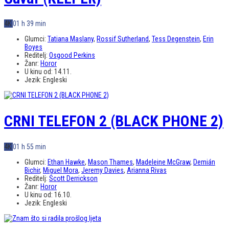
4K
01 h 39 min
Glumci:
Tatiana Maslany
,
Rossif Sutherland
,
Tess Degenstein
,
Erin
Boyes
Reditelj:
Osgood Perkins
Žanr:
Horor
U kinu od:
14.11.
Jezik:
Engleski
CRNI TELEFON 2 (BLACK PHONE 2)
4K
01 h 55 min
Glumci:
Ethan Hawke
,
Mason Thames
,
Madeleine McGraw
,
Demián
Bichir
,
Miguel Mora
,
Jeremy Davies
,
Arianna Rivas
Reditelj:
Scott Derrickson
Žanr:
Horor
U kinu od:
16.10.
Jezik:
Engleski