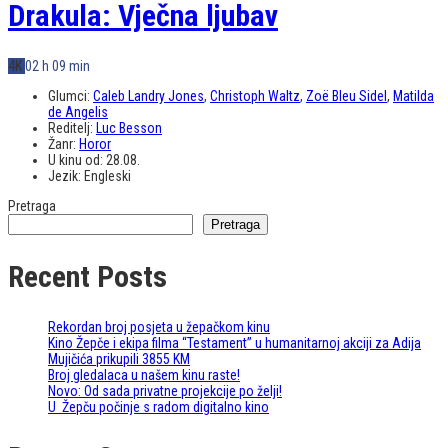
Drakula: Vječna ljubav
4K
02 h 09 min
Glumci:
Caleb Landry Jones
,
Christoph Waltz
,
Zoë Bleu Sidel
,
Matilda
de Angelis
Reditelj:
Luc Besson
Žanr:
Horor
U kinu od:
28.08.
Jezik:
Engleski
Pretraga
Pretraga
Recent Posts
Rekordan broj posjeta u žepačkom kinu
Kino Žepče i ekipa filma “Testament” u humanitarnoj akciji za Adija
Mujičića prikupili 3855 KM
Broj gledalaca u našem kinu raste!
Novo: Od sada privatne projekcije po želji!
U Žepču počinje s radom digitalno kino