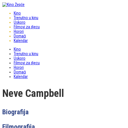
Kino
Trenutno u kinu
Uskoro
Filmovi za djecu
Horori
Domaći
Kalendar
Kino
Trenutno u kinu
Uskoro
Filmovi za djecu
Horori
Domaći
Kalendar
Neve Campbell
Biografija
Filmografija