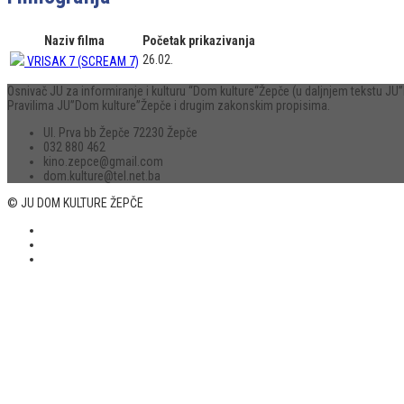
Naziv filma
Početak prikazivanja
26.02.
VRISAK 7 (SCREAM 7)
Osnivač JU za informiranje i kulturu “Dom kulture“Žepče (u daljnjem tekstu 
Pravilima JU”Dom kulture”Žepče i drugim zakonskim propisima.
Ul. Prva bb Žepče 72230 Žepče
032 880 462
kino.zepce@gmail.com
dom.kulture@tel.net.ba
© JU DOM KULTURE ŽEPČE