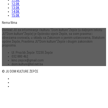
12.08.
13.08.
14.08.
15.08.
Nema filma
Osnivač JU za informiranje i kulturu “Dom kulture“Žepče (u daljnjem tekstu
JU”Dom kulture”Žepče) je Općinsko vijeće Žepče, sa svim pravima i
obvezama osnivača, u skladu sa Zakonom o javnim ustanovama, Statutom
općine Žepče, Pravilima JU”Dom kulture”Žepče i drugim zakonskim
propisima.
Ul. Prva bb Žepče 72230 Žepče
032 880 462
kino.zepce@gmail.com
dom.kulture@tel.net.ba
© JU DOM KULTURE ŽEPČE