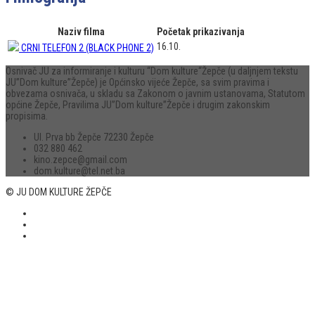
Naziv filma
Početak prikazivanja
16.10.
CRNI TELEFON 2 (BLACK PHONE 2)
Osnivač JU za informiranje i kulturu “Dom kulture“Žepče (u daljnjem tekstu
JU”Dom kulture”Žepče) je Općinsko vijeće Žepče, sa svim pravima i
obvezama osnivača, u skladu sa Zakonom o javnim ustanovama, Statutom
općine Žepče, Pravilima JU”Dom kulture”Žepče i drugim zakonskim
propisima.
Ul. Prva bb Žepče 72230 Žepče
032 880 462
kino.zepce@gmail.com
dom.kulture@tel.net.ba
© JU DOM KULTURE ŽEPČE