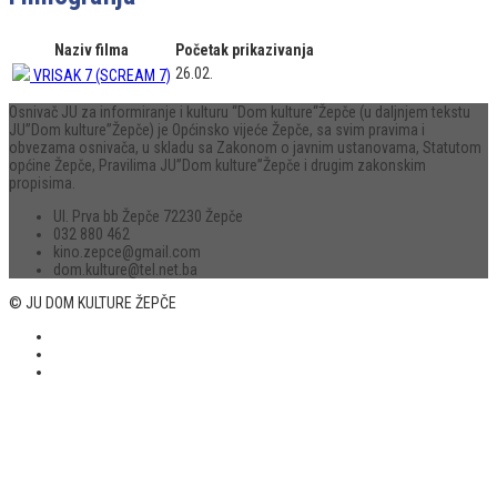
Naziv filma
Početak prikazivanja
26.02.
VRISAK 7 (SCREAM 7)
Osnivač JU za informiranje i kulturu “Dom kulture“Žepče (u daljnjem tekstu
JU”Dom kulture”Žepče) je Općinsko vijeće Žepče, sa svim pravima i
obvezama osnivača, u skladu sa Zakonom o javnim ustanovama, Statutom
općine Žepče, Pravilima JU”Dom kulture”Žepče i drugim zakonskim
propisima.
Ul. Prva bb Žepče 72230 Žepče
032 880 462
kino.zepce@gmail.com
dom.kulture@tel.net.ba
© JU DOM KULTURE ŽEPČE