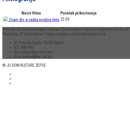
Naziv filma
Početak prikazivanja
25.09.
Znam što si radila prošlog ljeta
Osnivač JU za informiranje i kulturu “Dom kulture“Žepče (u daljnjem tekstu 
Pravilima JU”Dom kulture”Žepče i drugim zakonskim propisima.
Ul. Prva bb Žepče 72230 Žepče
032 880 462
kino.zepce@gmail.com
dom.kulture@tel.net.ba
© JU DOM KULTURE ŽEPČE