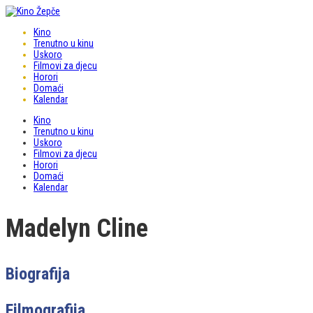
Kino
Trenutno u kinu
Uskoro
Filmovi za djecu
Horori
Domaći
Kalendar
Kino
Trenutno u kinu
Uskoro
Filmovi za djecu
Horori
Domaći
Kalendar
Madelyn Cline
Biografija
Filmografija