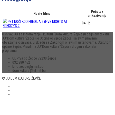
Početak
Naziv filma
prikazivanja
PET NOĆI KOD FREDIJA 2 (FIVE NIGHTS AT
04.12.
FREDDY’S 2)
Osnivač JU za informiranje i kulturu “Dom kulture“Žepče (u daljnjem tekstu
JU”Dom kulture”Žepče) je Općinsko vijeće Žepče, sa svim pravima i
obvezama osnivača, u skladu sa Zakonom o javnim ustanovama, Statutom
općine Žepče, Pravilima JU”Dom kulture”Žepče i drugim zakonskim
propisima.
Ul. Prva bb Žepče 72230 Žepče
032 880 462
kino.zepce@gmail.com
dom.kulture@tel.net.ba
© JU DOM KULTURE ŽEPČE