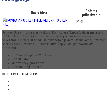
Početak
Naziv filma
prikazivanja
POVRATAK U SILENT HILL (RETURN TO SILENT
29.01.
HILL)
Osnivač JU za informiranje i kulturu “Dom kulture“Žepče (u daljnjem tekstu
JU”Dom kulture”Žepče) je Općinsko vijeće Žepče, sa svim pravima i
obvezama osnivača, u skladu sa Zakonom o javnim ustanovama, Statutom
općine Žepče, Pravilima JU”Dom kulture”Žepče i drugim zakonskim
propisima.
Ul. Prva bb Žepče 72230 Žepče
032 880 462
kino.zepce@gmail.com
dom.kulture@tel.net.ba
© JU DOM KULTURE ŽEPČE