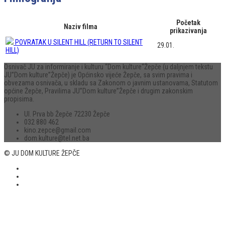
Početak
Naziv filma
prikazivanja
POVRATAK U SILENT HILL (RETURN TO SILENT
29.01.
HILL)
Osnivač JU za informiranje i kulturu “Dom kulture“Žepče (u daljnjem tekstu
JU”Dom kulture”Žepče) je Općinsko vijeće Žepče, sa svim pravima i
obvezama osnivača, u skladu sa Zakonom o javnim ustanovama, Statutom
općine Žepče, Pravilima JU”Dom kulture”Žepče i drugim zakonskim
propisima.
Ul. Prva bb Žepče 72230 Žepče
032 880 462
kino.zepce@gmail.com
dom.kulture@tel.net.ba
© JU DOM KULTURE ŽEPČE