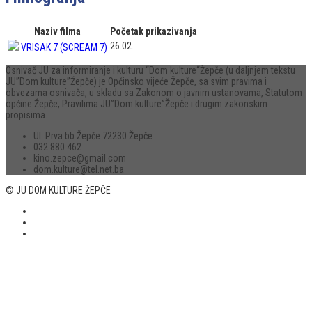
Naziv filma
Početak prikazivanja
26.02.
VRISAK 7 (SCREAM 7)
Osnivač JU za informiranje i kulturu “Dom kulture“Žepče (u daljnjem tekstu
JU”Dom kulture”Žepče) je Općinsko vijeće Žepče, sa svim pravima i
obvezama osnivača, u skladu sa Zakonom o javnim ustanovama, Statutom
općine Žepče, Pravilima JU”Dom kulture”Žepče i drugim zakonskim
propisima.
Ul. Prva bb Žepče 72230 Žepče
032 880 462
kino.zepce@gmail.com
dom.kulture@tel.net.ba
© JU DOM KULTURE ŽEPČE