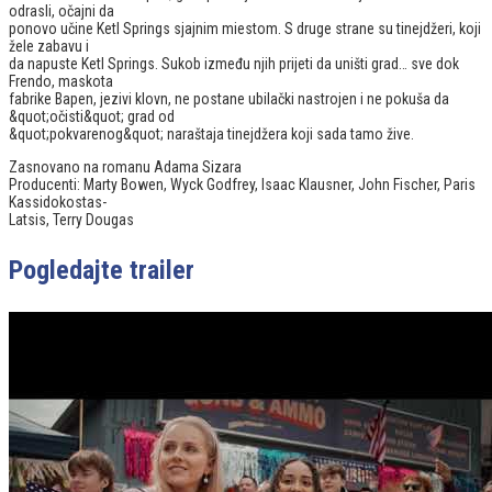
odrasli, očajni da
ponovo učine Ketl Springs sjajnim miestom. S druge strane su tinejdžeri, koji
žele zabavu i
da napuste Ketl Springs. Sukob između njih prijeti da uništi grad… sve dok
Frendo, maskota
fabrike Bapen, jezivi klovn, ne postane ubilački nastrojen i ne pokuša da
&quot;očisti&quot; grad od
&quot;pokvarenog&quot; naraštaja tinejdžera koji sada tamo žive.
Zasnovano na romanu Adama Sizara
Producenti: Marty Bowen, Wyck Godfrey, Isaac Klausner, John Fischer, Paris
Kassidokostas-
Latsis, Terry Dougas
Pogledajte trailer