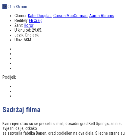
4K
01 h 36 min
Glumci:
Katie Douglas
,
Carson MacCormac
,
Aaron Abrams
Reditelj:
Eli Craig
Žanr:
Horor
U kinu od:
29.05.
Jezik:
Engleski
Ulaz:
5KM
Podijeli:
Sadržaj filma
Kvin i njen otac su se preselili u mali, dosadni grad Ketl Springs, ali nisu
svjesni da je, otkako
se zatvorila fabrika Bapen, grad podieljen na dva diela. S jedne strane su