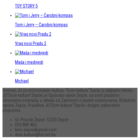
TOY STORY 5
Tom i Jerry – Čarobni kompas
Vrag nosi Pradu 2
Maša i medvjedi
Michael
Osnivač JU za informiranje i kulturu “Dom kulture“Žepče (u daljnjem tekstu
JU”Dom kulture”Žepče) je Općinsko vijeće Žepče, sa svim pravima i
obvezama osnivača, u skladu sa Zakonom o javnim ustanovama, Statutom
općine Žepče, Pravilima JU”Dom kulture”Žepče i drugim zakonskim
propisima.
Ul. Prva bb Žepče 72230 Žepče
032 880 462
kino.zepce@gmail.com
dom.kulture@tel.net.ba