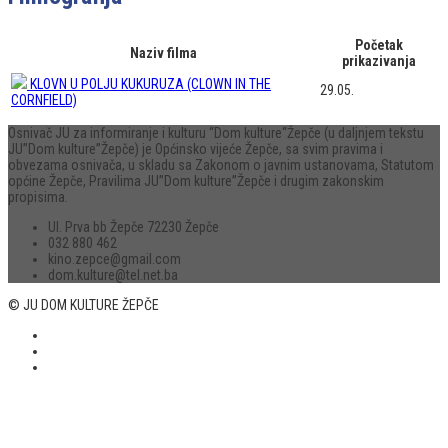
Početak
Naziv filma
prikazivanja
KLOVN U POLJU KUKURUZA (CLOWN IN THE
29.05.
CORNFIELD)
Osnivač JU za informiranje i kulturu “Dom kulture“Žepče (u daljnjem tekstu
JU”Dom kulture”Žepče) je Općinsko vijeće Žepče, sa svim pravima i
obvezama osnivača, u skladu sa Zakonom o javnim ustanovama, Statutom
općine Žepče, Pravilima JU”Dom kulture”Žepče i drugim zakonskim
propisima.
Ul. Prva bb Žepče 72230 Žepče
032 880 462
kino.zepce@gmail.com
dom.kulture@tel.net.ba
© JU DOM KULTURE ŽEPČE