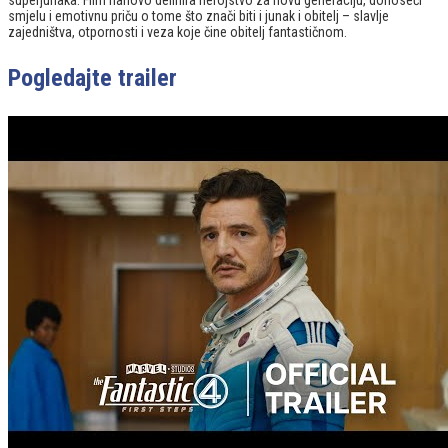
superjunaka. Film nanovo definira herojstvo za novu generaciju, donoseći
smjelu i emotivnu priču o tome što znači biti i junak i obitelj – slavlje
zajedništva, otpornosti i veza koje čine obitelj fantastičnom.
Pogledajte trailer