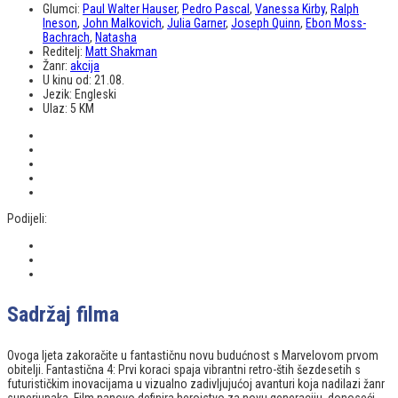
Glumci:
Paul Walter Hauser
,
Pedro Pascal
,
Vanessa Kirby
,
Ralph
Ineson
,
John Malkovich
,
Julia Garner
,
Joseph Quinn
,
Ebon Moss-
Bachrach
,
Natasha
Reditelj:
Matt Shakman
Žanr:
akcija
U kinu od:
21.08.
Jezik:
Engleski
Ulaz:
5 KM
Podijeli:
Sadržaj filma
Ovoga ljeta zakoračite u fantastičnu novu budućnost s Marvelovom prvom
obitelji. Fantastična 4: Prvi koraci spaja vibrantni retro-štih šezdesetih s
futurističkim inovacijama u vizualno zadivljujućoj avanturi koja nadilazi žanr