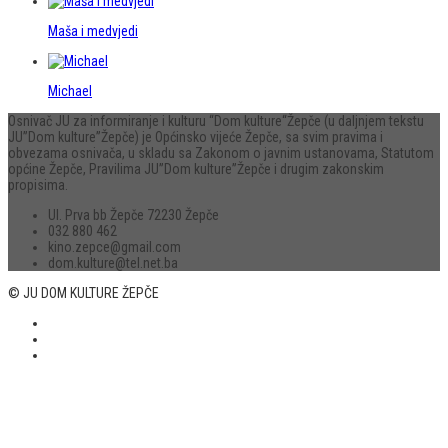
Maša i medvjedi
Michael
Osnivač JU za informiranje i kulturu “Dom kulture“Žepče (u daljnjem tekstu
JU”Dom kulture”Žepče) je Općinsko vijeće Žepče, sa svim pravima i
obvezama osnivača, u skladu sa Zakonom o javnim ustanovama, Statutom
općine Žepče, Pravilima JU”Dom kulture”Žepče i drugim zakonskim
propisima.
Ul. Prva bb Žepče 72230 Žepče
032 880 462
kino.zepce@gmail.com
dom.kulture@tel.net.ba
© JU DOM KULTURE ŽEPČE