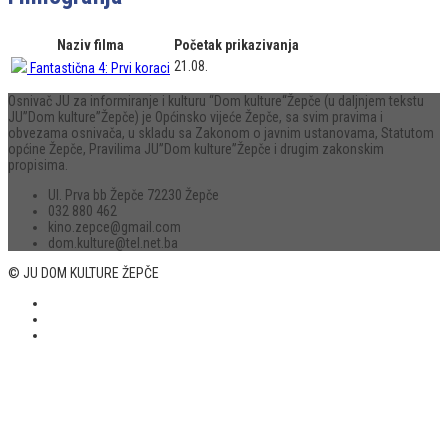
Naziv filma
Početak prikazivanja
21.08.
Fantastična 4: Prvi koraci
Osnivač JU za informiranje i kulturu “Dom kulture“Žepče (u daljnjem tekstu
JU”Dom kulture”Žepče) je Općinsko vijeće Žepče, sa svim pravima i
obvezama osnivača, u skladu sa Zakonom o javnim ustanovama, Statutom
općine Žepče, Pravilima JU”Dom kulture”Žepče i drugim zakonskim
propisima.
Ul. Prva bb Žepče 72230 Žepče
032 880 462
kino.zepce@gmail.com
dom.kulture@tel.net.ba
© JU DOM KULTURE ŽEPČE