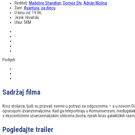
Reditelj:
Madeline Sharafian
,
Domee Shi
,
Adrian Molina
Žanr:
Avantura
,
za djecu
U kinu od:
19.06.
Jezik:
Hrvatski
Ulaz:
5KM
Podijeli:
Sadržaj filma
Kroz stoljeća, ljudi su prizivali svemir u potrazi za odgovorima — a u novom
opsesijom izvanzemaljcima. Kad ga teleportiraju u Komuniverzum, međugalaktič
s ekscentričnim izvanzemaljskim oblicima života, riješiti krizu galaktičkih razmje
Pogledajte trailer