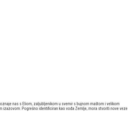
upoznaje nas s Eliom, zaljubljenikom u svemir s bujnom maštom i velikom
im izazovom. Pogrešno identificiran kao vođa Zemlje, mora stvoriti nove veze