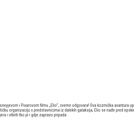
 Disneyjevom i Pixarovom filmu „Elio“, svemir odgovara! Ova kozmička avantura 
ku organizaciju s predstavnicima iz dalekih galaksija, Elio se nađe pred epsk
ra i otkriti tko je i gdje zapravo pripada.