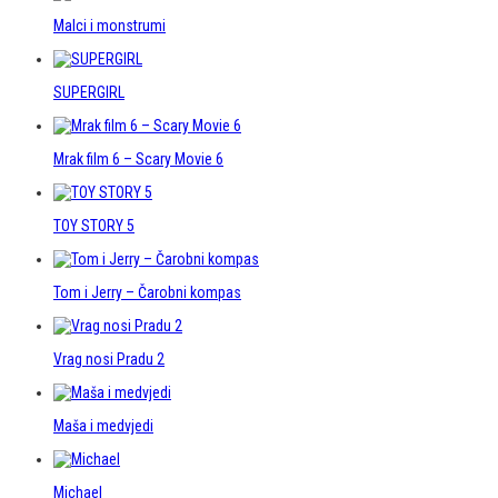
Malci i monstrumi
SUPERGIRL
Mrak film 6 – Scary Movie 6
TOY STORY 5
Tom i Jerry – Čarobni kompas
Vrag nosi Pradu 2
Maša i medvjedi
Michael