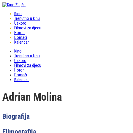
Kino
Trenutno u kinu
Uskoro
Filmovi za djecu
Horori
Domaći
Kalendar
Kino
Trenutno u kinu
Uskoro
Filmovi za djecu
Horori
Domaći
Kalendar
Adrian Molina
Biografija
Filmografija