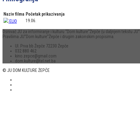
Naziv filma
Početak prikazivanja
19.06.
ELIO
Osnivač JU za informiranje i kulturu “Dom kulture“Žepče (u daljnjem tekstu 
Pravilima JU”Dom kulture”Žepče i drugim zakonskim propisima.
Ul. Prva bb Žepče 72230 Žepče
032 880 462
kino.zepce@gmail.com
dom.kulture@tel.net.ba
© JU DOM KULTURE ŽEPČE