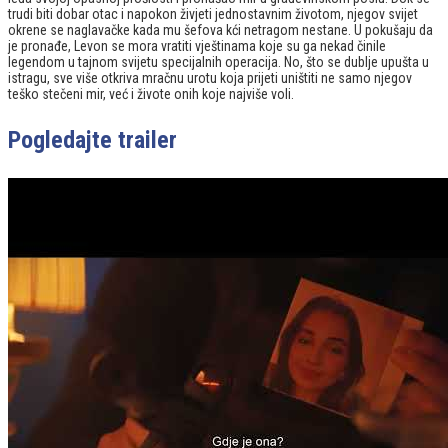
trudi biti dobar otac i napokon živjeti jednostavnim životom, njegov svijet
okrene se naglavačke kada mu šefova kći netragom nestane. U pokušaju da
je pronađe, Levon se mora vratiti vještinama koje su ga nekad činile
legendom u tajnom svijetu specijalnih operacija. No, što se dublje upušta u
istragu, sve više otkriva mračnu urotu koja prijeti uništiti ne samo njegov
teško stečeni mir, već i živote onih koje najviše voli.
Pogledajte trailer