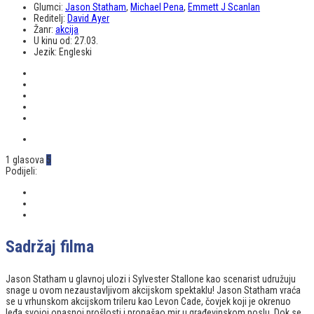
Glumci:
Jason Statham
,
Michael Pena
,
Emmett J Scanlan
Reditelj:
David Ayer
Žanr:
akcija
U kinu od:
27.03.
Jezik:
Engleski
1 glasova
5
Podijeli:
Sadržaj filma
Jason Statham u glavnoj ulozi i Sylvester Stallone kao scenarist udružuju
snage u ovom nezaustavljivom akcijskom spektaklu! Jason Statham vraća
se u vrhunskom akcijskom trileru kao Levon Cade, čovjek koji je okrenuo
leđa svojoj opasnoj prošlosti i pronašao mir u građevinskom poslu. Dok se