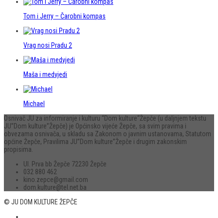
Tom i Jerry – Čarobni kompas
Vrag nosi Pradu 2
Maša i medvjedi
Michael
Osnivač JU za informiranje i kulturu “Dom kulture“Žepče (u daljnjem tekstu
JU”Dom kulture”Žepče) je Općinsko vijeće Žepče, sa svim pravima i
obvezama osnivača, u skladu sa Zakonom o javnim ustanovama, Statutom
općine Žepče, Pravilima JU”Dom kulture”Žepče i drugim zakonskim
propisima.
Ul. Prva bb Žepče 72230 Žepče
032 880 462
kino.zepce@gmail.com
dom.kulture@tel.net.ba
© JU DOM KULTURE ŽEPČE