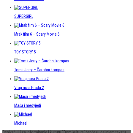
SUPERGIRL
Mrak film 6 – Scary Movie 6
TOY STORY 5
Tom i Jerry – Čarobni kompas
Vrag nosi Pradu 2
Maša i medvjedi
Michael
Osnivač JU za informiranje i kulturu “Dom kulture“Žepče (u daljnjem tekstu