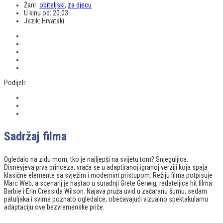
Žanr:
obiteljski
,
za djecu
U kinu od:
20.03.
Jezik:
Hrvatski
Podijeli:
Sadržaj filma
Ogledalo na zidu mom, tko je najljepši na svijetu tom? Snjeguljica,
Disneyjeva prva princeza, vraća se u adaptiranoj igranoj verziji koja spaja
klasične elemente sa svježim i modernim pristupom. Režiju filma potpisuje
Marc Web, a scenarij je nastao u suradnji Grete Gerwig, redateljice hit filma
Barbie i Erin Cressida Wilson. Najava pruža uvid u začaranu šumu, sedam
patuljaka i svima poznato ogledalce, obećavajući vizualno spektakularnu
adaptaciju ove bezvremenske priče.