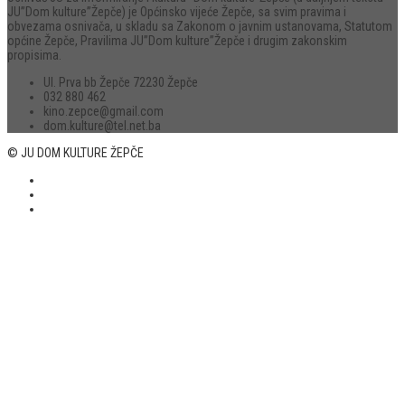
JU”Dom kulture”Žepče) je Općinsko vijeće Žepče, sa svim pravima i
obvezama osnivača, u skladu sa Zakonom o javnim ustanovama, Statutom
općine Žepče, Pravilima JU”Dom kulture”Žepče i drugim zakonskim
propisima.
Ul. Prva bb Žepče 72230 Žepče
032 880 462
kino.zepce@gmail.com
dom.kulture@tel.net.ba
© JU DOM KULTURE ŽEPČE