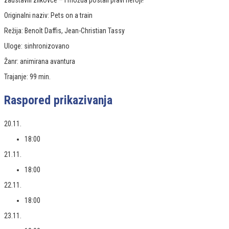
zaustavili zlikovce – i možda postali pravi heroji!
Originalni naziv: Pets on a train
Režija: Benoît Daffis, Jean-Christian Tassy
Uloge: sinhronizovano
Žanr: animirana avantura
Trajanje: 99 min.
Raspored prikazivanja
20.11.
18:00
21.11.
18:00
22.11.
18:00
23.11.