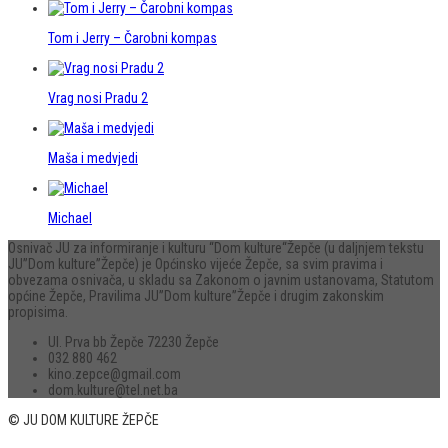
Tom i Jerry – Čarobni kompas
Vrag nosi Pradu 2
Maša i medvjedi
Michael
Osnivač JU za informiranje i kulturu “Dom kulture“Žepče (u daljnjem tekstu
JU”Dom kulture”Žepče) je Općinsko vijeće Žepče, sa svim pravima i
obvezama osnivača, u skladu sa Zakonom o javnim ustanovama, Statutom
općine Žepče, Pravilima JU”Dom kulture”Žepče i drugim zakonskim
propisima.
Ul. Prva bb Žepče 72230 Žepče
032 880 462
kino.zepce@gmail.com
dom.kulture@tel.net.ba
© JU DOM KULTURE ŽEPČE