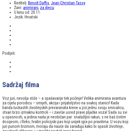
Reditelj:
Benoît Daffis
,
Jean-Christian Tassy
Žanr:
animirani
,
za djecu
U kinu od:
20.11.
Jezik:
Hrvatski
Podijeli:
Sadržaj filma
Voz juri, nevolja stiže – a spašavanje tek počinje! Velika animirana avantura
za cijelu porodicu – smijeh, akcija i prijateljstvo na svakoj stanici! Kada
banda luckastih životinjskih prevaranata krene u još jednu svoju smicalicu,
stvari brzo izmaknu kontroli – i završe usred prave pljačke voza! Sada su svi
u opasnosti, a jedina nada je neobičan par: snalažljivi rakun, s ne baš čistim
dosijeom, i Reks, hrabri policijski pas koji uvijek igra po pravilima. U vozu koji
juri punom brzinom, moraju da nauče da sarađuju kako bi spasili životinje,