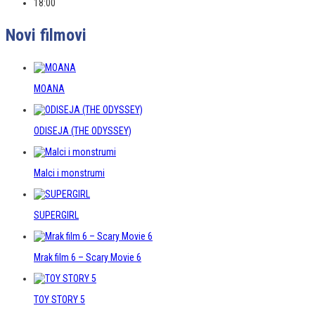
18:00
Novi filmovi
MOANA
ODISEJA (THE ODYSSEY)
Malci i monstrumi
SUPERGIRL
Mrak film 6 – Scary Movie 6
TOY STORY 5