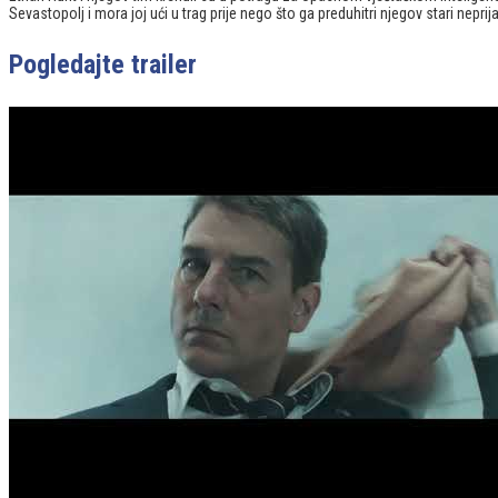
Sevastopolj i mora joj ući u trag prije nego što ga preduhitri njegov stari neprija
Pogledajte trailer