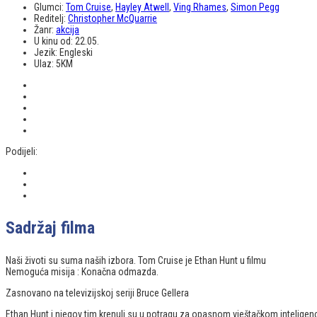
Glumci:
Tom Cruise
,
Hayley Atwell
,
Ving Rhames
,
Simon Pegg
Reditelj:
Christopher McQuarrie
Žanr:
akcija
U kinu od:
22.05.
Jezik:
Engleski
Ulaz:
5KM
Podijeli:
Sadržaj filma
Naši životi su suma naših izbora. Tom Cruise je Ethan Hunt u filmu
Nemoguća misija : Konačna odmazda.
Zasnovano na televizijskoj seriji Bruce Gellera
Ethan Hunt i njegov tim krenuli su u potragu za opasnom vještačkom inteligenci