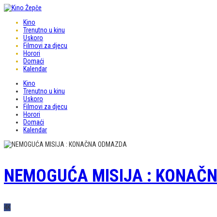
Kino
Trenutno u kinu
Uskoro
Filmovi za djecu
Horori
Domaći
Kalendar
Kino
Trenutno u kinu
Uskoro
Filmovi za djecu
Horori
Domaći
Kalendar
NEMOGUĆA MISIJA : KONAČ
4K