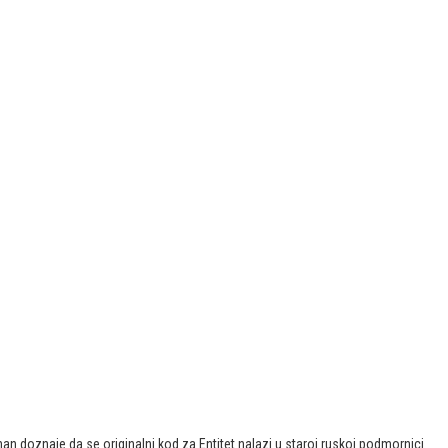
an doznaje da se originalni kod za Entitet nalazi u staroj ruskoj podmornici