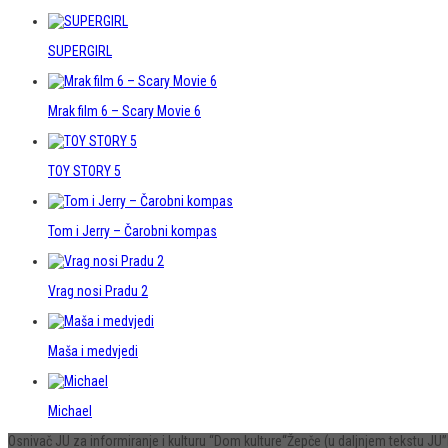
SUPERGIRL
Mrak film 6 – Scary Movie 6
TOY STORY 5
Tom i Jerry – Čarobni kompas
Vrag nosi Pradu 2
Maša i medvjedi
Michael
Osnivač JU za informiranje i kulturu “Dom kulture“Žepče (u daljnjem tekstu 