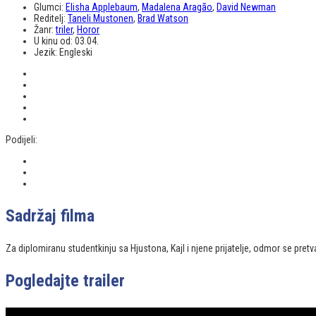
Glumci:
Elisha Applebaum
,
Madalena Aragão
,
David Newman
Reditelj:
Taneli Mustonen
,
Brad Watson
Žanr:
triler
,
Horor
U kinu od:
03.04.
Jezik:
Engleski
Podijeli:
Sadržaj filma
Za diplomiranu studentkinju sa Hjustona, Kajl i njene prijatelje, odmor se pret
Pogledajte trailer