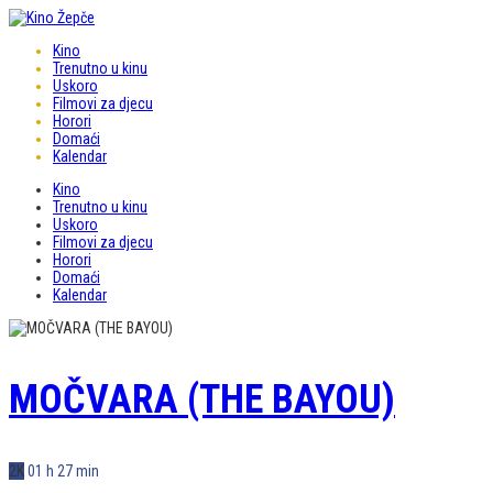
Kino
Trenutno u kinu
Uskoro
Filmovi za djecu
Horori
Domaći
Kalendar
Kino
Trenutno u kinu
Uskoro
Filmovi za djecu
Horori
Domaći
Kalendar
MOČVARA (THE BAYOU)
2K
01 h 27 min