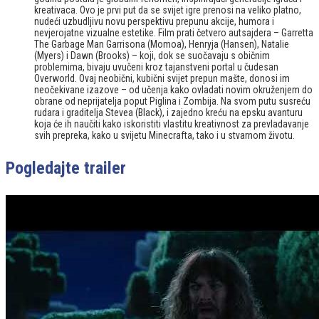
kreativaca. Ovo je prvi put da se svijet igre prenosi na veliko platno,
nudeći uzbudljivu novu perspektivu prepunu akcije, humora i
nevjerojatne vizualne estetike. Film prati četvero autsajdera – Garretta
The Garbage Man Garrisona (Momoa), Henryja (Hansen), Natalie
(Myers) i Dawn (Brooks) – koji, dok se suočavaju s običnim
problemima, bivaju uvučeni kroz tajanstveni portal u čudesan
Overworld. Ovaj neobični, kubični svijet prepun mašte, donosi im
neočekivane izazove – od učenja kako ovladati novim okruženjem do
obrane od neprijatelja poput Piglina i Zombija. Na svom putu susreću
rudara i graditelja Stevea (Black), i zajedno kreću na epsku avanturu
koja će ih naučiti kako iskoristiti vlastitu kreativnost za prevladavanje
svih prepreka, kako u svijetu Minecrafta, tako i u stvarnom životu.
Pogledajte trailer