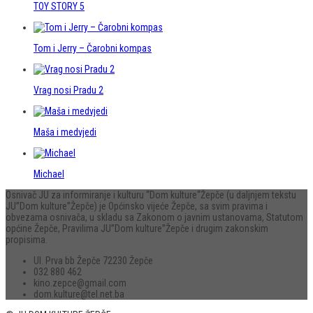
TOY STORY 5
Tom i Jerry – Čarobni kompas
Vrag nosi Pradu 2
Maša i medvjedi
Michael
Osnivač JU za informiranje i kulturu “Dom kulture“Žepče (u daljnjem tekstu
JU”Dom kulture”Žepče) je Općinsko vijeće Žepče, sa svim pravima i
obvezama osnivača, u skladu sa Zakonom o javnim ustanovama, Statutom
općine Žepče, Pravilima JU”Dom kulture”Žepče i drugim zakonskim
propisima.
Ul. Prva bb Žepče 72230 Žepče
032 880 462
kino.zepce@gmail.com
dom.kulture@tel.net.ba