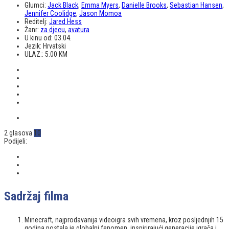
Glumci:
Jack Black
,
Emma Myers
,
Danielle Brooks
,
Sebastian Hansen
,
Jennifer Coolidge
,
Jason Momoa
Reditelj:
Jared Hess
Žanr:
za djecu
,
avatura
U kinu od:
03.04.
Jezik:
Hrvatski
ULAZ::
5.00 KM
2 glasova
10
Podijeli:
Sadržaj filma
Minecraft, najprodavanija videoigra svih vremena, kroz posljednjih 15
godina postala je globalni fenomen, inspirirajući generacije igrača i