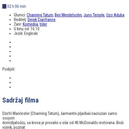
4K
02 h 06 min
Glumci:
Channing Tatum
,
Ben Mendelsohn
,
Juno Temple
,
Uzo Aduba
Reditelj:
Derek Cianfrance
Žanr:
Komedija
,
triler
U kinu od:
16.10.
Jezik:
Engleski
Podijeli:
Sadržaj filma
Džefri Mančester (Channing Tatum), šarmantni pljačkaš naoružan samo
svojom
domišljatošću, sa krova je provalio u više od 40 McDonalds restorana. Bivši
vojnik, poznat