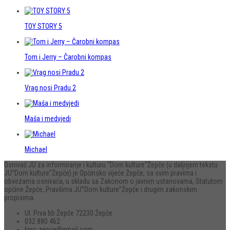
TOY STORY 5
Tom i Jerry – Čarobni kompas
Vrag nosi Pradu 2
Maša i medvjedi
Michael
Osnivač JU za informiranje i kulturu “Dom kulture“Žepče (u daljnjem tekstu
JU”Dom kulture”Žepče) je Općinsko vijeće Žepče, sa svim pravima i
obvezama osnivača, u skladu sa Zakonom o javnim ustanovama, Statutom
općine Žepče, Pravilima JU”Dom kulture”Žepče i drugim zakonskim
propisima.
Ul. Prva bb Žepče 72230 Žepče
032 880 462
kino.zepce@gmail.com