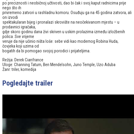
po preciznosti i neobičnoj učtivosti, dao bi čak i svoj kaput radnicima prije
nego što ih
privremeno zatvori u rashladnu komoru. Osuđuju ga na 45 godina zatvora, ali
on izvodi
spektakularan bijeg i pronalazi skrovište na neočekivanom mjestu – u
prodavnici igračaka,
gdje skoro godinu dana živi skriven u uskim prolazima između izložbenih
polica. Sve vrijeme
veruje da nije učinio ništa loše: sebe vidi kao modernog Robina Huda,
čovjeka koji uzima od
bogatih da bi pomogao svojoj porodici i prijateljima.
Režija: Derek Cianfrance
Uloge: Channing Tatum, Ben Mendelsohn, Juno Temple, Uzo Aduba
Žanr: triler, komedija
Pogledajte trailer