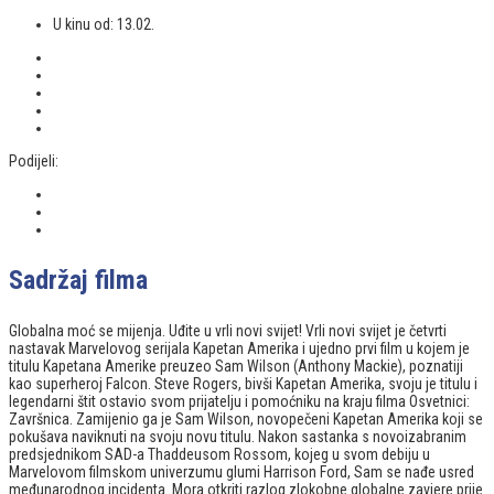
U kinu od:
13.02.
Podijeli:
Sadržaj filma
Globalna moć se mijenja. Uđite u vrli novi svijet! Vrli novi svijet je četvrti
nastavak Marvelovog serijala Kapetan Amerika i ujedno prvi film u kojem je
titulu Kapetana Amerike preuzeo Sam Wilson (Anthony Mackie), poznatiji
kao superheroj Falcon. Steve Rogers, bivši Kapetan Amerika, svoju je titulu i
legendarni štit ostavio svom prijatelju i pomoćniku na kraju filma Osvetnici:
Završnica. Zamijenio ga je Sam Wilson, novopečeni Kapetan Amerika koji se
pokušava naviknuti na svoju novu titulu. Nakon sastanka s novoizabranim
predsjednikom SAD-a Thaddeusom Rossom, kojeg u svom debiju u
Marvelovom filmskom univerzumu glumi Harrison Ford, Sam se nađe usred
međunarodnog incidenta. Mora otkriti razlog zlokobne globalne zavjere prije