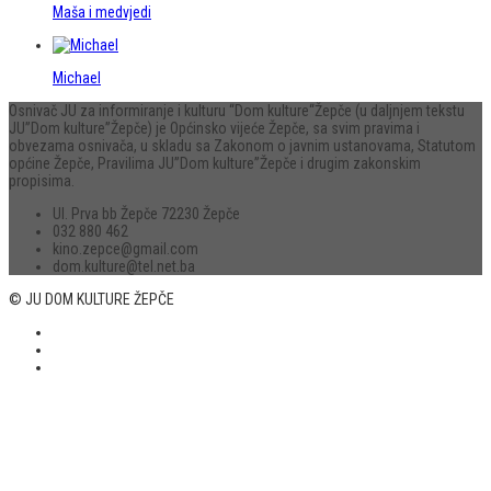
Maša i medvjedi
Michael
Osnivač JU za informiranje i kulturu “Dom kulture“Žepče (u daljnjem tekstu
JU”Dom kulture”Žepče) je Općinsko vijeće Žepče, sa svim pravima i
obvezama osnivača, u skladu sa Zakonom o javnim ustanovama, Statutom
općine Žepče, Pravilima JU”Dom kulture”Žepče i drugim zakonskim
propisima.
Ul. Prva bb Žepče 72230 Žepče
032 880 462
kino.zepce@gmail.com
dom.kulture@tel.net.ba
© JU DOM KULTURE ŽEPČE