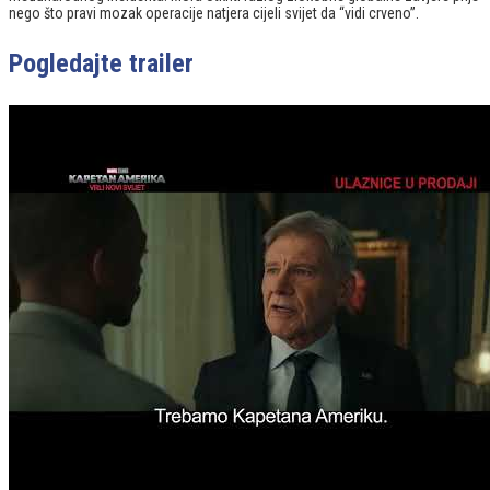
nego što pravi mozak operacije natjera cijeli svijet da “vidi crveno”.
Pogledajte trailer