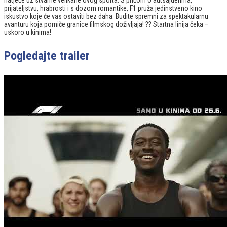
natječe uz stvarne velikane ovog sporta. S pričom o autsajderima,
prijateljstvu, hrabrosti i s dozom romantike, F1 pruža jedinstveno kino
iskustvo koje će vas ostaviti bez daha. Budite spremni za spektakularnu
avanturu koja pomiče granice filmskog doživljaja! ?? Startna linija čeka –
uskoro u kinima!
Pogledajte trailer