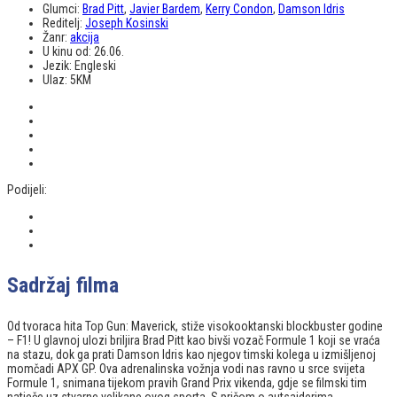
Glumci:
Brad Pitt
,
Javier Bardem
,
Kerry Condon
,
Damson Idris
Reditelj:
Joseph Kosinski
Žanr:
akcija
U kinu od:
26.06.
Jezik:
Engleski
Ulaz:
5KM
Podijeli:
Sadržaj filma
Od tvoraca hita Top Gun: Maverick, stiže visokooktanski blockbuster godine
– F1! U glavnoj ulozi briljira Brad Pitt kao bivši vozač Formule 1 koji se vraća
na stazu, dok ga prati Damson Idris kao njegov timski kolega u izmišljenoj
momčadi APX GP. Ova adrenalinska vožnja vodi nas ravno u srce svijeta
Formule 1, snimana tijekom pravih Grand Prix vikenda, gdje se filmski tim