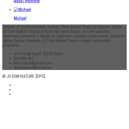
Maša i medvjedi
Michael
Osnivač JU za informiranje i kulturu “Dom kulture“Žepče (u daljnjem tekstu
JU”Dom kulture”Žepče) je Općinsko vijeće Žepče, sa svim pravima i
obvezama osnivača, u skladu sa Zakonom o javnim ustanovama, Statutom
općine Žepče, Pravilima JU”Dom kulture”Žepče i drugim zakonskim
propisima.
Ul. Prva bb Žepče 72230 Žepče
032 880 462
kino.zepce@gmail.com
dom.kulture@tel.net.ba
© JU DOM KULTURE ŽEPČE