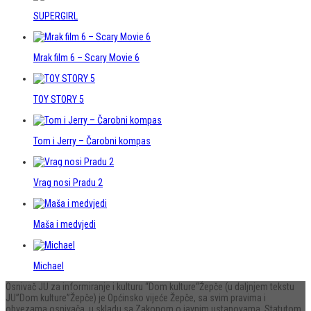
SUPERGIRL
Mrak film 6 – Scary Movie 6
TOY STORY 5
Tom i Jerry – Čarobni kompas
Vrag nosi Pradu 2
Maša i medvjedi
Michael
Osnivač JU za informiranje i kulturu “Dom kulture“Žepče (u daljnjem tekstu
JU”Dom kulture”Žepče) je Općinsko vijeće Žepče, sa svim pravima i
obvezama osnivača, u skladu sa Zakonom o javnim ustanovama, Statutom