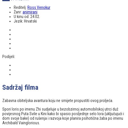
Reditelj:
Ross Venokur
Žanr:
animirani
U kinu od:
24.02.
Jezik:
Hrvatski
Podijeli:
Sadržaj filma
Zabavna obiteljska avantura koju ne smijete propustiti ovog proljeća.
Spori loris po imenu Zhi sudjeluje u bezobzirnoj automobilskoj utrci duž
povijesnog Puta Svile u Kini kako bi spasio posljednje selo lora (uključujući i
dom svoje bake) od rušenja i razvoja koje planira psihotična žaba po imenu
Archibald Vainglorious.