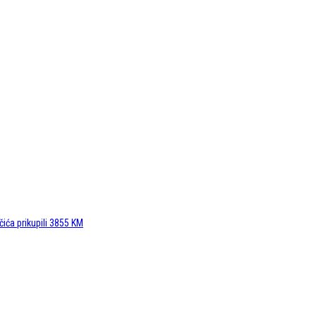
čića prikupili 3855 KM