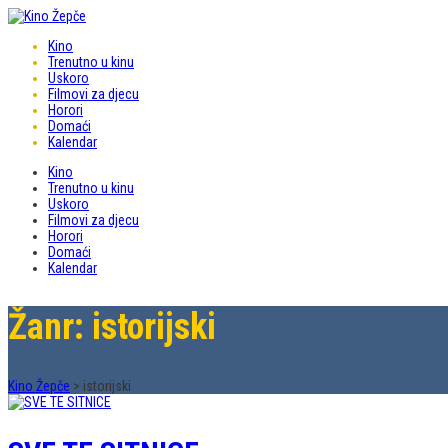
Kino
Trenutno u kinu
Uskoro
Filmovi za djecu
Horori
Domaći
Kalendar
Kino
Trenutno u kinu
Uskoro
Filmovi za djecu
Horori
Domaći
Kalendar
Žanr: istorijski
Kino Žepče
>
istorijski