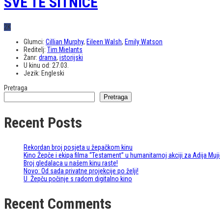
SVE TE SITNICE
2K
Glumci:
Cillian Murphy
,
Eileen Walsh
,
Emily Watson
Reditelj:
Tim Mielants
Žanr:
drama
,
istorijski
U kinu od:
27.03.
Jezik:
Engleski
Pretraga
Pretraga
Recent Posts
Rekordan broj posjeta u žepačkom kinu
Kino Žepče i ekipa filma “Testament” u humanitarnoj akciji za Adija Muji
Broj gledalaca u našem kinu raste!
Novo: Od sada privatne projekcije po želji!
U Žepču počinje s radom digitalno kino
Recent Comments