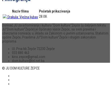
Naziv filma
Početak prikazivanja
28.08.
Drakula: Vječna ljubav
Osnivač JU za informiranje i kulturu “Dom kulture“Žepče (u daljnjem tekstu
JU”Dom kulture”Žepče) je Općinsko vijeće Žepče, sa svim pravima i
obvezama osnivača, u skladu sa Zakonom o javnim ustanovama, Statutom
općine Žepče, Pravilima JU”Dom kulture”Žepče i drugim zakonskim
propisima.
Ul. Prva bb Žepče 72230 Žepče
032 880 462
kino.zepce@gmail.com
dom.kulture@tel.net.ba
© JU DOM KULTURE ŽEPČE