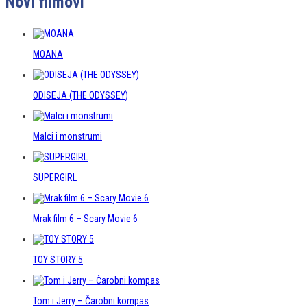
Novi filmovi
MOANA
ODISEJA (THE ODYSSEY)
Malci i monstrumi
SUPERGIRL
Mrak film 6 – Scary Movie 6
TOY STORY 5
Tom i Jerry – Čarobni kompas