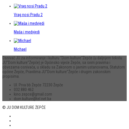
Vrag nosi Pradu 2
Maša i medvjedi
Michael
Osnivač JU za informiranje i kulturu “Dom kulture“Žepče (u daljnjem tekstu
JU”Dom kulture”Žepče) je Općinsko vijeće Žepče, sa svim pravima i
obvezama osnivača, u skladu sa Zakonom o javnim ustanovama, Statutom
općine Žepče, Pravilima JU”Dom kulture”Žepče i drugim zakonskim
propisima.
Ul. Prva bb Žepče 72230 Žepče
032 880 462
kino.zepce@gmail.com
dom.kulture@tel.net.ba
© JU DOM KULTURE ŽEPČE