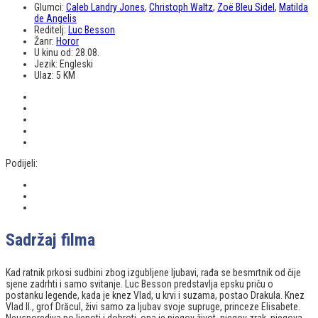
Glumci:
Caleb Landry Jones
,
Christoph Waltz
,
Zoë Bleu Sidel
,
Matilda
de Angelis
Reditelj:
Luc Besson
Žanr:
Horor
U kinu od:
28.08.
Jezik:
Engleski
Ulaz:
5 KM
Podijeli:
Sadržaj filma
Kad ratnik prkosi sudbini zbog izgubljene ljubavi, rađa se besmrtnik od čije
sjene zadrhti i samo svitanje. Luc Besson predstavlja epsku priču o
postanku legende, kada je knez Vlad, u krvi i suzama, postao Drakula. Knez
Vlad II., grof Drăcul, živi samo za ljubav svoje supruge, princeze Elisabete.