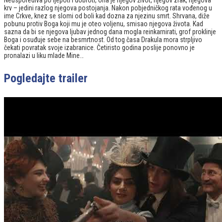
Neusporediva po ljepoti i dobroti, ona je njegov život, njegov zrak, njegova
krv – jedini razlog njegova postojanja. Nakon pobjedničkog rata vođenog u
ime Crkve, knez se slomi od boli kad dozna za njezinu smrt. Shrvana, diže
pobunu protiv Boga koji mu je oteo voljenu, smisao njegova života. Kad
sazna da bi se njegova ljubav jednog dana mogla reinkarnirati, grof proklinje
Boga i osuđuje sebe na besmrtnost. Od tog časa Drakula mora strpljivo
čekati povratak svoje izabranice. Četiristo godina poslije ponovno je
pronalazi u liku mlade Mine…
Pogledajte trailer