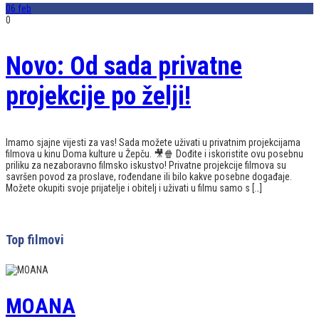
06
feb
0
Novo: Od sada privatne
projekcije po želji!
Imamo sjajne vijesti za vas! Sada možete uživati u privatnim projekcijama
filmova u kinu Doma kulture u Žepču. 🎥🍿 Dođite i iskoristite ovu posebnu
priliku za nezaboravno filmsko iskustvo! Privatne projekcije filmova su
savršen povod za proslave, rođendane ili bilo kakve posebne događaje.
Možete okupiti svoje prijatelje i obitelj i uživati u filmu samo s […]
Top filmovi
MOANA