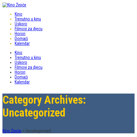
Kino
Trenutno u kinu
Uskoro
Filmovi za djecu
Horori
Domaći
Kalendar
Kino
Trenutno u kinu
Uskoro
Filmovi za djecu
Horori
Domaći
Kalendar
Category Archives:
Uncategorized
Kino Žepče
>
Uncategorized