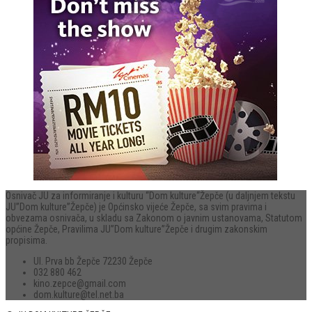
Osnivač JU za informiranje i kulturu “Dom kulture“Žepče (u daljnjem tekstu
JU”Dom kulture”Žepče) je Općinsko vijeće Žepče, sa svim pravima i
obvezama osnivača, u skladu sa Zakonom o javnim ustanovama, Statutom
općine Žepče, Pravilima JU”Dom kulture”Žepče i drugim zakonskim
propisima.
Ul. Prva bb Žepče 72230 Žepče
032 880 462
kino.zepce@gmail.com
dom.kulture@tel.net.ba