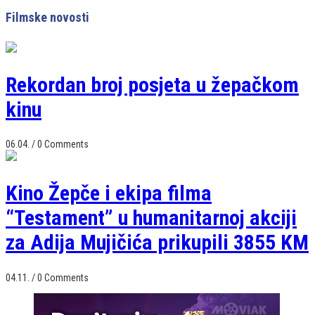
Filmske novosti
Rekordan broj posjeta u žepačkom
kinu
06.04.
/
0 Comments
Kino Žepče i ekipa filma
“Testament” u humanitarnoj akciji
za Adija Mujičića prikupili 3855 KM
04.11.
/
0 Comments