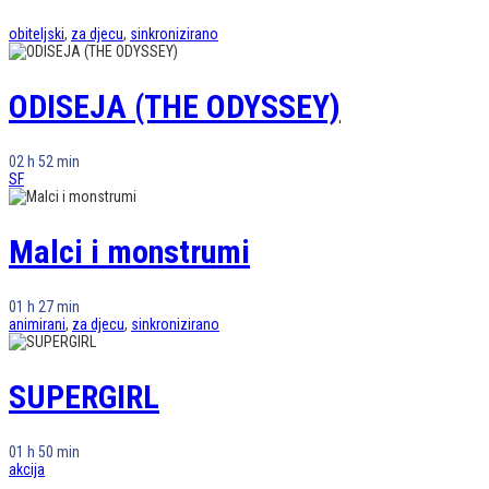
obiteljski
,
za djecu
,
sinkronizirano
ODISEJA (THE ODYSSEY)
02 h 52 min
SF
Malci i monstrumi
01 h 27 min
animirani
,
za djecu
,
sinkronizirano
SUPERGIRL
01 h 50 min
akcija