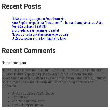
Recent Posts
Rekordan broj posjeta u žepačkom kinu
Kino Žepče i ekipa filma “Testament” u humanitarnoj akciji za Adija
Mujičića prikupili 3855 KM
Broj gledalaca u našem kinu raste!
Novo: Od sada privatne projekcije po želji!
U Žepču počinje s radom digitalno kino
Recent Comments
Nema komentara.
Osnivač JU za informiranje i kulturu “Dom kulture“Žepče (u daljnjem tekstu
JU”Dom kulture”Žepče) je Općinsko vijeće Žepče, sa svim pravima i
obvezama osnivača, u skladu sa Zakonom o javnim ustanovama, Statutom
općine Žepče, Pravilima JU”Dom kulture”Žepče i drugim zakonskim
propisima.
Ul. Prva bb Žepče 72230 Žepče
032 880 462
kino.zepce@gmail.com
dom.kulture@tel.net.ba