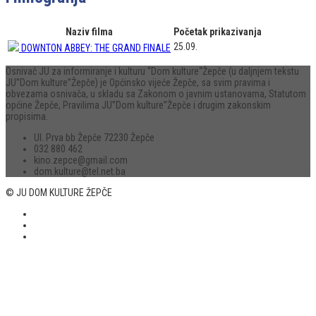
Naziv filma
Početak prikazivanja
25.09.
DOWNTON ABBEY: THE GRAND FINALE
Osnivač JU za informiranje i kulturu “Dom kulture“Žepče (u daljnjem tekstu
JU”Dom kulture”Žepče) je Općinsko vijeće Žepče, sa svim pravima i
obvezama osnivača, u skladu sa Zakonom o javnim ustanovama, Statutom
općine Žepče, Pravilima JU”Dom kulture”Žepče i drugim zakonskim
propisima.
Ul. Prva bb Žepče 72230 Žepče
032 880 462
kino.zepce@gmail.com
dom.kulture@tel.net.ba
© JU DOM KULTURE ŽEPČE