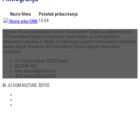
Naziv filma
Početak prikazivanja
13.04.
Noina arka-SINK
Osnivač JU za informiranje i kulturu “Dom kulture“Žepče (u daljnjem tekstu
JU”Dom kulture”Žepče) je Općinsko vijeće Žepče, sa svim pravima i
obvezama osnivača, u skladu sa Zakonom o javnim ustanovama, Statutom
općine Žepče, Pravilima JU”Dom kulture”Žepče i drugim zakonskim
propisima.
Ul. Prva bb Žepče 72230 Žepče
032 880 462
kino.zepce@gmail.com
dom.kulture@tel.net.ba
© JU DOM KULTURE ŽEPČE