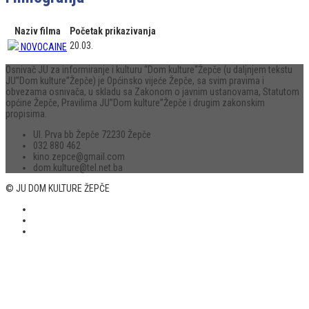
Naziv filma
Početak prikazivanja
20.03.
NOVOCAINE
Osnivač JU za informiranje i kulturu “Dom kulture“Žepče (u daljnjem tekstu
JU”Dom kulture”Žepče) je Općinsko vijeće Žepče, sa svim pravima i
obvezama osnivača, u skladu sa Zakonom o javnim ustanovama, Statutom
općine Žepče, Pravilima JU”Dom kulture”Žepče i drugim zakonskim
propisima.
Ul. Prva bb Žepče 72230 Žepče
032 880 462
kino.zepce@gmail.com
dom.kulture@tel.net.ba
© JU DOM KULTURE ŽEPČE