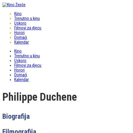
Kino
Trenutno u kinu
Uskoro
Filmovi za djecu
Horori
Domaći
Kalendar
Kino
Trenutno u kinu
Uskoro
Filmovi za djecu
Horori
Domaći
Kalendar
Philippe Duchene
Biografija
Filmografija