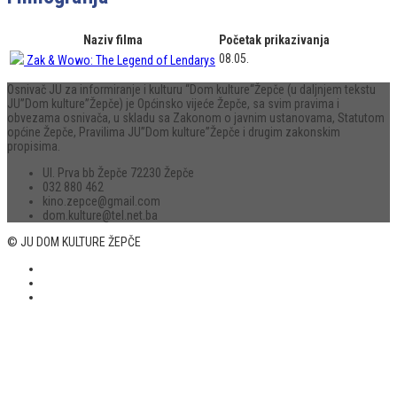
Naziv filma
Početak prikazivanja
08.05.
Zak & Wowo: The Legend of Lendarys
Osnivač JU za informiranje i kulturu “Dom kulture“Žepče (u daljnjem tekstu
JU”Dom kulture”Žepče) je Općinsko vijeće Žepče, sa svim pravima i
obvezama osnivača, u skladu sa Zakonom o javnim ustanovama, Statutom
općine Žepče, Pravilima JU”Dom kulture”Žepče i drugim zakonskim
propisima.
Ul. Prva bb Žepče 72230 Žepče
032 880 462
kino.zepce@gmail.com
dom.kulture@tel.net.ba
© JU DOM KULTURE ŽEPČE