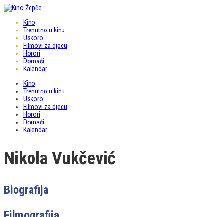
Kino
Trenutno u kinu
Uskoro
Filmovi za djecu
Horori
Domaći
Kalendar
Kino
Trenutno u kinu
Uskoro
Filmovi za djecu
Horori
Domaći
Kalendar
Nikola Vukčević
Biografija
Filmografija