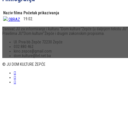
Naziv filma
Početak prikazivanja
19.02.
OBRAZ
Osnivač JU za informiranje i kulturu “Dom kulture“Žepče (u daljnjem tekstu 
Pravilima JU”Dom kulture”Žepče i drugim zakonskim propisima.
Ul. Prva bb Žepče 72230 Žepče
032 880 462
kino.zepce@gmail.com
dom.kulture@tel.net.ba
© JU DOM KULTURE ŽEPČE