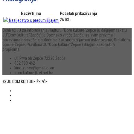
Naziv filma
Početak prikazivanja
26.03.
Nasljedstvo s predumišljajem
Osnivač JU za informiranje i kulturu “Dom kulture“Žepče (u daljnjem tekstu
JU”Dom kulture”Žepče) je Općinsko vijeće Žepče, sa svim pravima i
obvezama osnivača, u skladu sa Zakonom o javnim ustanovama, Statutom
općine Žepče, Pravilima JU”Dom kulture”Žepče i drugim zakonskim
propisima.
Ul. Prva bb Žepče 72230 Žepče
032 880 462
kino.zepce@gmail.com
dom.kulture@tel.net.ba
© JU DOM KULTURE ŽEPČE