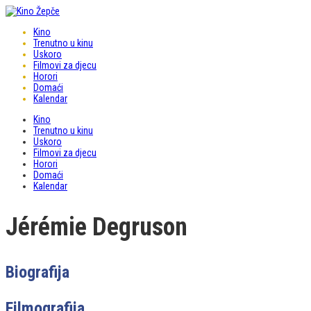
Kino
Trenutno u kinu
Uskoro
Filmovi za djecu
Horori
Domaći
Kalendar
Kino
Trenutno u kinu
Uskoro
Filmovi za djecu
Horori
Domaći
Kalendar
Jérémie Degruson
Biografija
Filmografija