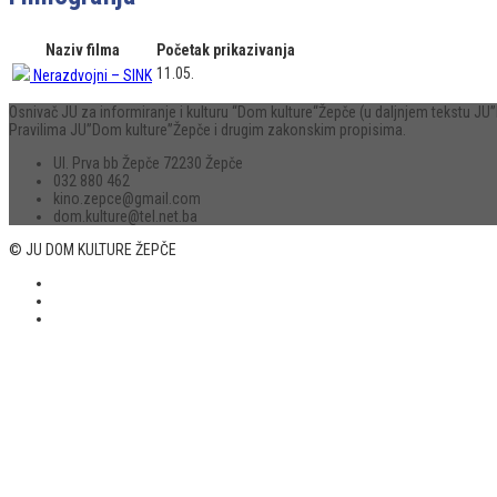
Naziv filma
Početak prikazivanja
11.05.
Nerazdvojni – SINK
Osnivač JU za informiranje i kulturu “Dom kulture“Žepče (u daljnjem tekstu 
Pravilima JU”Dom kulture”Žepče i drugim zakonskim propisima.
Ul. Prva bb Žepče 72230 Žepče
032 880 462
kino.zepce@gmail.com
dom.kulture@tel.net.ba
© JU DOM KULTURE ŽEPČE