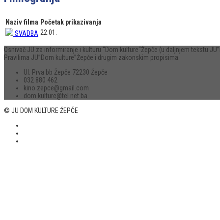
Naziv filma
Početak prikazivanja
22.01.
SVADBA
Osnivač JU za informiranje i kulturu “Dom kulture“Žepče (u daljnjem tekstu 
Pravilima JU”Dom kulture”Žepče i drugim zakonskim propisima.
Ul. Prva bb Žepče 72230 Žepče
032 880 462
kino.zepce@gmail.com
dom.kulture@tel.net.ba
© JU DOM KULTURE ŽEPČE