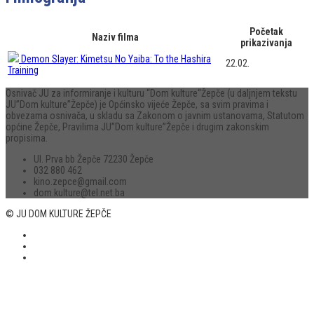
Početak
Naziv filma
prikazivanja
Demon Slayer: Kimetsu No Yaiba: To the Hashira
22.02.
Training
Osnivač JU za informiranje i kulturu “Dom kulture“Žepče (u daljnjem tekstu
JU”Dom kulture”Žepče) je Općinsko vijeće Žepče, sa svim pravima i
obvezama osnivača, u skladu sa Zakonom o javnim ustanovama, Statutom
općine Žepče, Pravilima JU”Dom kulture”Žepče i drugim zakonskim
propisima.
Ul. Prva bb Žepče 72230 Žepče
032 880 462
kino.zepce@gmail.com
dom.kulture@tel.net.ba
© JU DOM KULTURE ŽEPČE