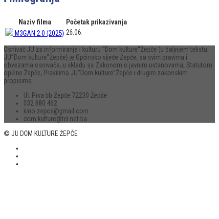
Naziv filma
Početak prikazivanja
26.06.
M3GAN 2.0 (2025)
Osnivač JU za informiranje i kulturu “Dom kulture“Žepče (u daljnjem tekstu
JU”Dom kulture”Žepče) je Općinsko vijeće Žepče, sa svim pravima i
obvezama osnivača, u skladu sa Zakonom o javnim ustanovama, Statutom
općine Žepče, Pravilima JU”Dom kulture”Žepče i drugim zakonskim
propisima.
Ul. Prva bb Žepče 72230 Žepče
032 880 462
kino.zepce@gmail.com
dom.kulture@tel.net.ba
© JU DOM KULTURE ŽEPČE