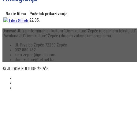
Naziv filma
Početak prikazivanja
22.05.
Lilo i Stitch
Osnivač JU za informiranje i kulturu “Dom kulture“Žepče (u daljnjem tekstu 
Pravilima JU”Dom kulture”Žepče i drugim zakonskim propisima.
Ul. Prva bb Žepče 72230 Žepče
032 880 462
kino.zepce@gmail.com
dom.kulture@tel.net.ba
© JU DOM KULTURE ŽEPČE