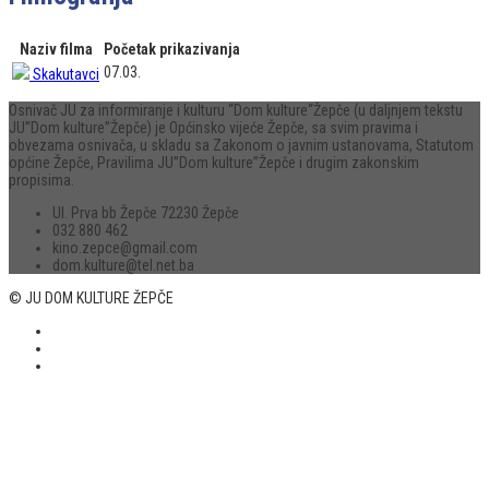
Naziv filma
Početak prikazivanja
07.03.
Skakutavci
Osnivač JU za informiranje i kulturu “Dom kulture“Žepče (u daljnjem tekstu
JU”Dom kulture”Žepče) je Općinsko vijeće Žepče, sa svim pravima i
obvezama osnivača, u skladu sa Zakonom o javnim ustanovama, Statutom
općine Žepče, Pravilima JU”Dom kulture”Žepče i drugim zakonskim
propisima.
Ul. Prva bb Žepče 72230 Žepče
032 880 462
kino.zepce@gmail.com
dom.kulture@tel.net.ba
© JU DOM KULTURE ŽEPČE