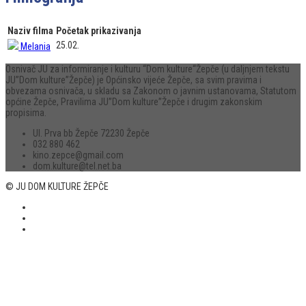
Naziv filma
Početak prikazivanja
25.02.
Melania
Osnivač JU za informiranje i kulturu “Dom kulture“Žepče (u daljnjem tekstu
JU”Dom kulture”Žepče) je Općinsko vijeće Žepče, sa svim pravima i
obvezama osnivača, u skladu sa Zakonom o javnim ustanovama, Statutom
općine Žepče, Pravilima JU”Dom kulture”Žepče i drugim zakonskim
propisima.
Ul. Prva bb Žepče 72230 Žepče
032 880 462
kino.zepce@gmail.com
dom.kulture@tel.net.ba
© JU DOM KULTURE ŽEPČE