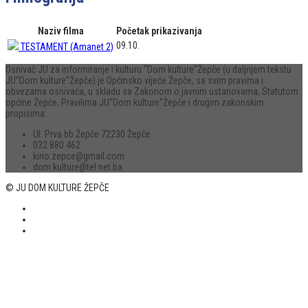
Naziv filma
Početak prikazivanja
09.10.
TESTAMENT (Amanet 2)
Osnivač JU za informiranje i kulturu “Dom kulture“Žepče (u daljnjem tekstu
JU”Dom kulture”Žepče) je Općinsko vijeće Žepče, sa svim pravima i
obvezama osnivača, u skladu sa Zakonom o javnim ustanovama, Statutom
općine Žepče, Pravilima JU”Dom kulture”Žepče i drugim zakonskim
propisima.
Ul. Prva bb Žepče 72230 Žepče
032 880 462
kino.zepce@gmail.com
dom.kulture@tel.net.ba
© JU DOM KULTURE ŽEPČE