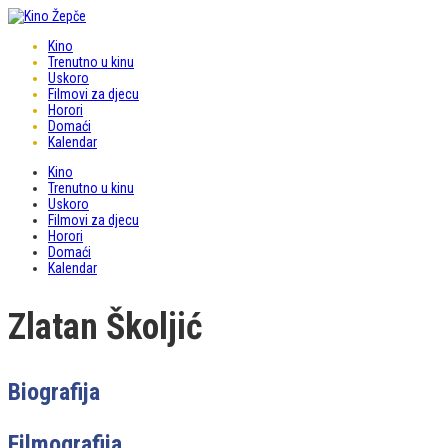
Kino
Trenutno u kinu
Uskoro
Filmovi za djecu
Horori
Domaći
Kalendar
Kino
Trenutno u kinu
Uskoro
Filmovi za djecu
Horori
Domaći
Kalendar
Zlatan Školjić
Biografija
Filmografija