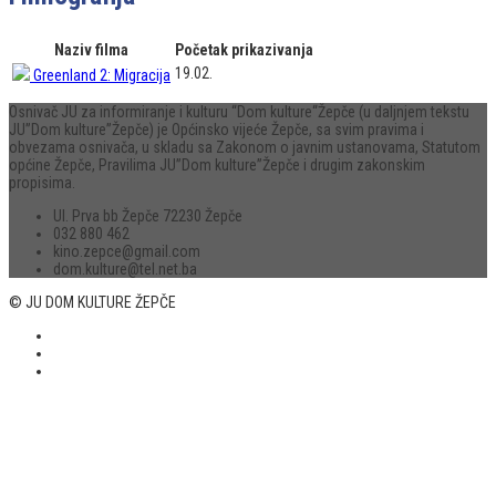
Naziv filma
Početak prikazivanja
19.02.
Greenland 2: Migracija
Osnivač JU za informiranje i kulturu “Dom kulture“Žepče (u daljnjem tekstu
JU”Dom kulture”Žepče) je Općinsko vijeće Žepče, sa svim pravima i
obvezama osnivača, u skladu sa Zakonom o javnim ustanovama, Statutom
općine Žepče, Pravilima JU”Dom kulture”Žepče i drugim zakonskim
propisima.
Ul. Prva bb Žepče 72230 Žepče
032 880 462
kino.zepce@gmail.com
dom.kulture@tel.net.ba
© JU DOM KULTURE ŽEPČE