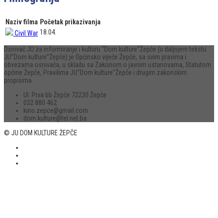
Naziv filma
Početak prikazivanja
18.04.
Civil War
Osnivač JU za informiranje i kulturu “Dom kulture“Žepče (u daljnjem tekstu
JU”Dom kulture”Žepče) je Općinsko vijeće Žepče, sa svim pravima i
obvezama osnivača, u skladu sa Zakonom o javnim ustanovama, Statutom
općine Žepče, Pravilima JU”Dom kulture”Žepče i drugim zakonskim
propisima.
Ul. Prva bb Žepče 72230 Žepče
032 880 462
kino.zepce@gmail.com
dom.kulture@tel.net.ba
© JU DOM KULTURE ŽEPČE