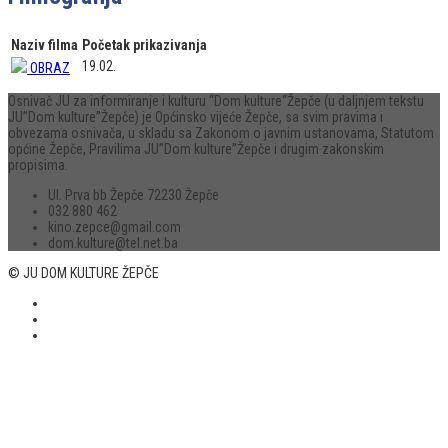
Naziv filma
Početak prikazivanja
19.02.
OBRAZ
Osnivač JU za informiranje i kulturu “Dom kulture“Žepče (u daljnjem tekstu
JU”Dom kulture”Žepče) je Općinsko vijeće Žepče, sa svim pravima i
obvezama osnivača, u skladu sa Zakonom o javnim ustanovama, Statutom
općine Žepče, Pravilima JU”Dom kulture”Žepče i drugim zakonskim
propisima.
Ul. Prva bb Žepče 72230 Žepče
032 880 462
kino.zepce@gmail.com
dom.kulture@tel.net.ba
© JU DOM KULTURE ŽEPČE