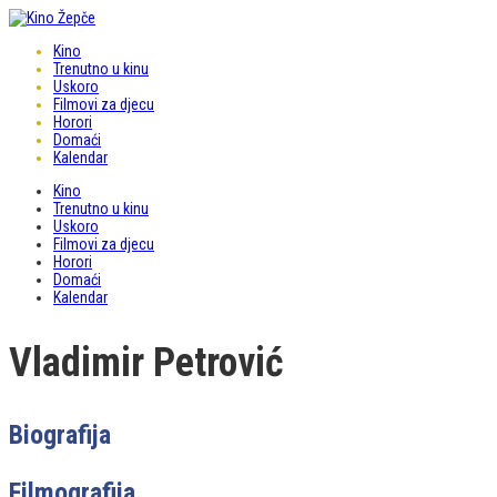
Kino
Trenutno u kinu
Uskoro
Filmovi za djecu
Horori
Domaći
Kalendar
Kino
Trenutno u kinu
Uskoro
Filmovi za djecu
Horori
Domaći
Kalendar
Vladimir Petrović
Biografija
Filmografija