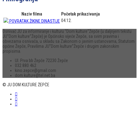
Naziv filma
Početak prikazivanja
04.12.
POVRATAK ŽIKINE DINASTIJE
Osnivač JU za informiranje i kulturu “Dom kulture“Žepče (u daljnjem tekstu
JU”Dom kulture”Žepče) je Općinsko vijeće Žepče, sa svim pravima i
obvezama osnivača, u skladu sa Zakonom o javnim ustanovama, Statutom
općine Žepče, Pravilima JU”Dom kulture”Žepče i drugim zakonskim
propisima.
Ul. Prva bb Žepče 72230 Žepče
032 880 462
kino.zepce@gmail.com
dom.kulture@tel.net.ba
© JU DOM KULTURE ŽEPČE