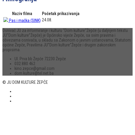
Naziv filma
Početak prikazivanja
24.08.
Pas i mačka (SINK)
Osnivač JU za informiranje i kulturu “Dom kulture“Žepče (u daljnjem tekstu
JU”Dom kulture”Žepče) je Općinsko vijeće Žepče, sa svim pravima i
obvezama osnivača, u skladu sa Zakonom o javnim ustanovama, Statutom
općine Žepče, Pravilima JU”Dom kulture”Žepče i drugim zakonskim
propisima.
Ul. Prva bb Žepče 72230 Žepče
032 880 462
kino.zepce@gmail.com
dom.kulture@tel.net.ba
© JU DOM KULTURE ŽEPČE